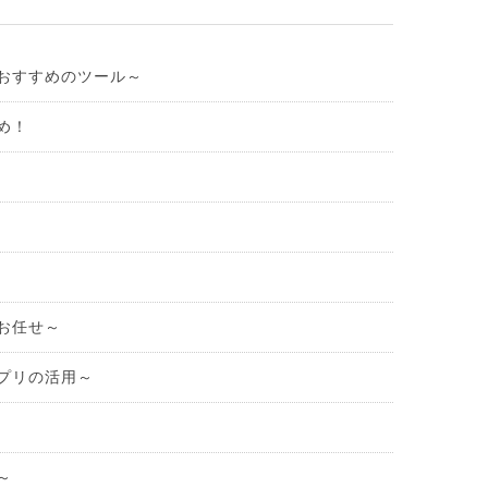
おすすめのツール～
め！
お任せ～
プリの活用～
～