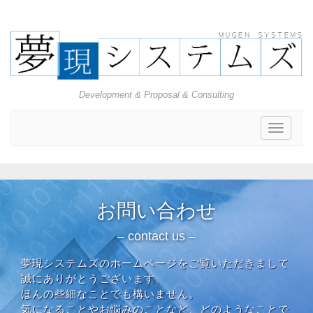
Development & Proposal & Consulting
Toggle
navigat
お問い合わせ
– contact us –
夢現システムズのホームページをご覧いただきまして
誠にありがとうございます。
ほんの些細なことでも構いません。
気になることやお悩みのことなど、どのようなことで