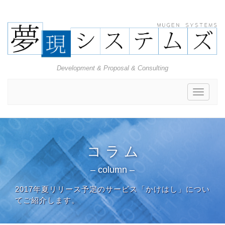
Development & Proposal & Consulting
Toggle
navigat
コ ラ ム
– column –
2017年夏リリース予定のサービス「かけはし」につい
てご紹介します。