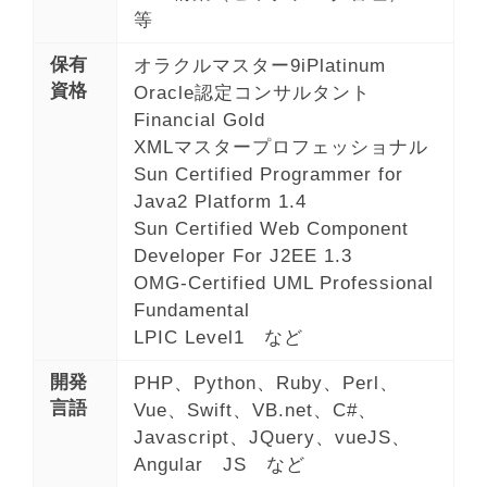
等
保有
オラクルマスター9iPlatinum
資格
Oracle認定コンサルタント
Financial Gold
XMLマスタープロフェッショナル
Sun Certified Programmer for
Java2 Platform 1.4
Sun Certified Web Component
Developer For J2EE 1.3
OMG-Certified UML Professional
Fundamental
LPIC Level1 など
開発
PHP、Python、Ruby、Perl、
言語
Vue、Swift、VB.net、C#、
Javascript、JQuery、vueJS、
Angular JS など