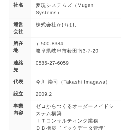
社名
夢現システムズ（Mugen
Systems）
運営
株式会社かけはし
会社
所在
〒500-8384
地
岐阜県岐阜市薮田南3-7-20
連絡
0586-27-6059
先
代表
今川 崇司（Takashi Imagawa）
設立
2009.2
事業
ゼロからつくるオーダーメイドシ
内容
ステム構築
ＩＴコンサルティング業務
ＤＢ構築（ビックデータ管理）