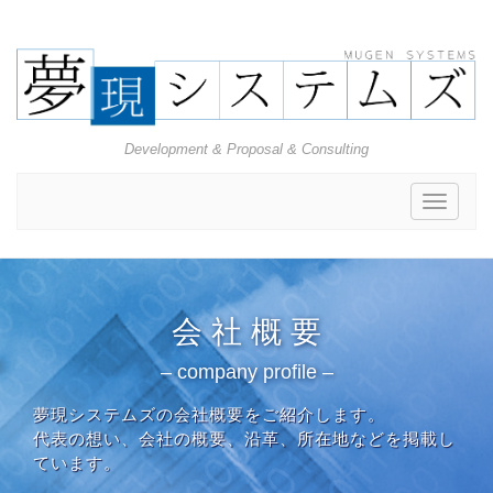
Development & Proposal & Consulting
Toggle
navigat
会 社 概 要
– company profile –
夢現システムズの会社概要をご紹介します。
代表の想い、会社の概要、沿革、所在地などを掲載し
ています。